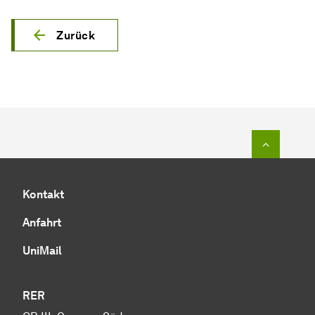
Zurück
Zum Seit
Kontakt
Anfahrt
UniMail
RER