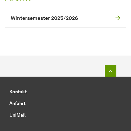
Wintersemester 2025/2026
Zum Seit
Kontakt
Anfahrt
UniMail