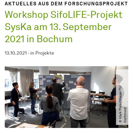
AKTUELLES AUS DEM
FORSCHUNGS­PROJEKT
Workshop SifoLIFE-Projekt
SysKa am 13. September
2021 in Bochum
13.10.2021
-
in
Projekte
©
M
a
r
k
F
e
i
s
c
h
h
a
u
e
r​
/​
T
U
D
o
r
t
m
u
n
l
d