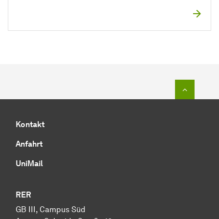
Zum Seit
Kontakt
Anfahrt
UniMail
RER
GB III, Campus Süd