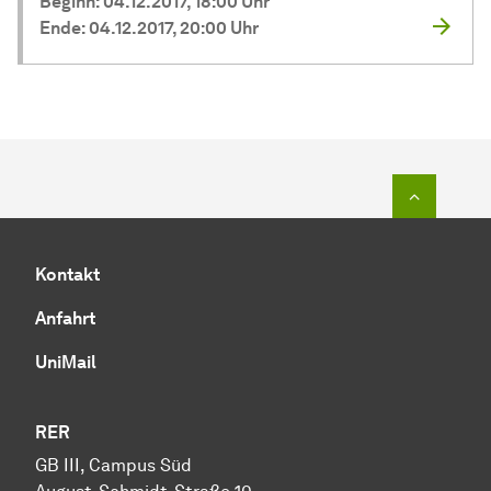
Beginn: 04.12.2017, 18:00 Uhr
Ende: 04.12.2017, 20:00 Uhr
Zum Seit
Kontakt
Anfahrt
UniMail
RER
GB III, Campus Süd